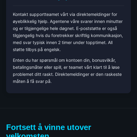
Kontakt supportteamet vårt via direktemeldinger for
øyeblikkelig hjelp. Agentene våre svarer innen minutter
og er tilgjengelige hele døgnet. E-poststøtte er også
tilgjengelig hvis du foretrekker skriftlig kommunikasjon,
med svar typisk innen 2 timer under topptimet. All
støtte tilbys på engelsk.
Enten du har spørsmål om kontoen din, bonusvilkår,
betalingsmåter eller spill, er teamet vårt klart til å løse
problemet ditt raskt. Direktemeldinger er den raskeste
måten å få svar på.
Fortsett å vinne utover
velkomsten