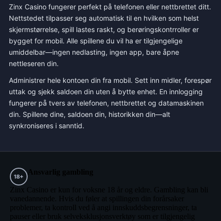
Zinx Casino fungerer perfekt på telefonen eller nettbrettet ditt.
Nettstedet tilpasser seg automatisk til en hvilken som helst
skjermstørrelse, spill lastes raskt, og berøringskontrroller er
bygget for mobil. Alle spillene du vil ha er tilgjengelige
umiddelbar—ingen nedlasting, ingen app, bare åpne
nettleseren din.
Administrer hele kontoen din fra mobil. Sett inn midler, forespør
uttak og sjekk saldoen din uten å bytte enhet. En innlogging
fungerer på tvers av telefonen, nettbrettet og datamaskinen
din. Spillene dine, saldoen din, historikken din—alt
synkroniseres i sanntid.
Ansvarlig gambling
18+
Zinx Casino er kun for voksne 18 år og eldre. Gambling kan bli
vanedannende. Hvis du føler at spillingen din forårsaker
problemer, ta kontroll ved å angi innskuddsbegrensninger, ta
pauser eller bruk selveksklusjonsverktøy som er tilgjengelig