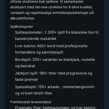
utforsk studioene bak spillene. Vi samarbeider
eksklusivt med tier-one-utviklere for å sikre kvalitet,
variasjon og regelmessige innholdsoppdateringer på
alle plattformer.
Spillkategorier
Spilleautomater: 2 300+ spill fra klassiske hjul til
banebrytende mekanikk
Live-kasino: 400+ bord med profesjonelle
forhandlere og sanntidsspill
Bordspill: 250+ varianter av blackjack, roulette
og baccarat
Jackpot-spill: 180+ titler med progressive og
faste premier
Spesialtspill: 150+ arkade-, momentangevinst-
og virtuell idrett-titler
Fremhevede leverandører
Pragmatic Play: Spilleautomater og live-kasino-