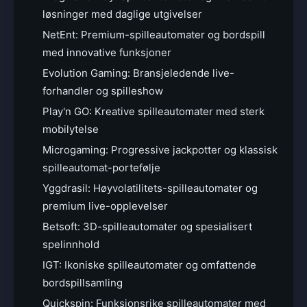
løsninger med daglige utgivelser
NetEnt: Premium-spilleautomater og bordspill
med innovative funksjoner
Evolution Gaming: Bransjeledende live-
forhandler og spilleshow
Play'n GO: Kreative spilleautomater med sterk
mobilytelse
Microgaming: Progressive jackpotter og klassisk
spilleautomat-portefølje
Yggdrasil: Høyvolatilitets-spilleautomater og
premium live-opplevelser
Betsoft: 3D-spilleautomater og spesialisert
spelinnhold
IGT: Ikoniske spilleautomater og omfattende
bordspillsamling
Quickspin: Funksjonsrike spilleautomater med