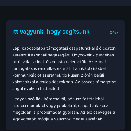
Itt vagyunk, hogy segítsünk
24/7
Lépj kapcsolatba támogatási csapatunkkal élő csaton
keresztül azonnali segítségért. Ügynökeink perceken
belül válaszolnak és nonstop elérhetők. Az e-mail
támogatás is rendelkezésre áll, ha inkább írásbeli
kommunikációt szeretnél, tipikusan 2 órán belüli
válaszokkal a csúcsidőszakban. Az összes támogatás
angol nyelven biztosított.
Legyen szó fiók kérdéseiről, bónusz feltételeiről,
fizetési módokról vagy játékokról, csapatunk kész
megoldani a problémádat gyorsan. Az élő csevegés a
leggyorsabb módja a válaszok megtalálásának.