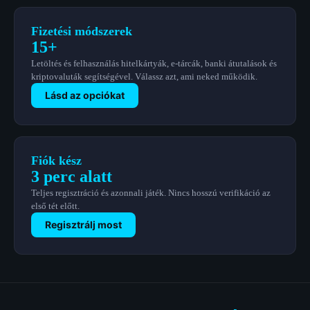
Fizetési módszerek
15+
Letöltés és felhasználás hitelkártyák, e-tárcák, banki átutalások és
kriptovaluták segítségével. Válassz azt, ami neked működik.
Lásd az opciókat
Fiók kész
3 perc alatt
Teljes regisztráció és azonnali játék. Nincs hosszú verifikáció az
első tét előtt.
Regisztrálj most