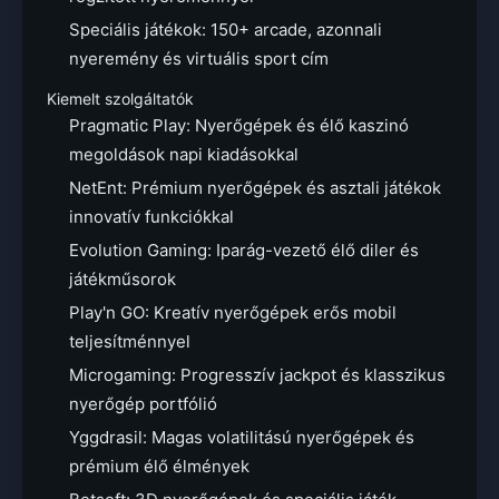
Speciális játékok: 150+ arcade, azonnali
nyeremény és virtuális sport cím
Kiemelt szolgáltatók
Pragmatic Play: Nyerőgépek és élő kaszinó
megoldások napi kiadásokkal
NetEnt: Prémium nyerőgépek és asztali játékok
innovatív funkciókkal
Evolution Gaming: Iparág-vezető élő diler és
játékműsorok
Play'n GO: Kreatív nyerőgépek erős mobil
teljesítménnyel
Microgaming: Progresszív jackpot és klasszikus
nyerőgép portfólió
Yggdrasil: Magas volatilitású nyerőgépek és
prémium élő élmények