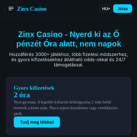
Zinx Casino
HU
Játsz
▾
Zinx Casino - Nyerd ki az Ő
pénzét Óra alatt, nem napok
Hozzáférés 3000+ játékhoz, több fizetési módszerhez,
és gyors kifizetésekhez átlátható odds-okkal és 24/7
támogatással.
Gyors kifizetések
2 óra
Nyer gyorsan. A legtöbb kifizetés feldolgozása 2 órán belül
történik a kérés után. Nincs rejtett késedelem vagy verifikációs
játék.
Tudj meg többet