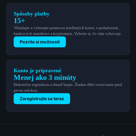
Spôsoby platby
15+
Vkladajte a vyberajte pomocou kreditných kariet, e-peňaženiek,
bankových transferov a kryptomien. Vyberte si, čo vám vyhovuje.
Pozrite si možnosti
Konto je pripravené
Menej ako 3 minúty
Dokončite registráciu a ihneď hrajte. Žiadne dlhé overovanie pred
prvou stávkou.
Zaregistrujte sa teraz