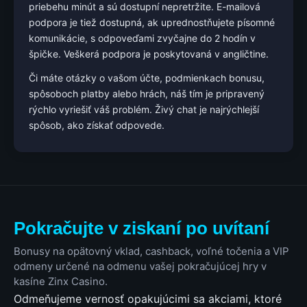
priebehu minút a sú dostupní nepretržite. E-mailová
podpora je tiež dostupná, ak uprednostňujete písomné
komunikácie, s odpoveďami zvyčajne do 2 hodín v
špičke. Veškerá podpora je poskytovaná v angličtine.
Či máte otázky o vašom účte, podmienkach bonusu,
spôsoboch platby alebo hrách, náš tím je pripravený
rýchlo vyriešiť váš problém. Živý chat je najrýchlejší
spôsob, ako získať odpovede.
Pokračujte v ziskaní po uvítaní
Bonusy na opätovný vklad, cashback, voľné točenia a VIP
odmeny určené na odmenu vašej pokračujúcej hry v
kasíne Zinx Casino.
Odmeňujeme vernosť opakujúcimi sa akciami, ktoré