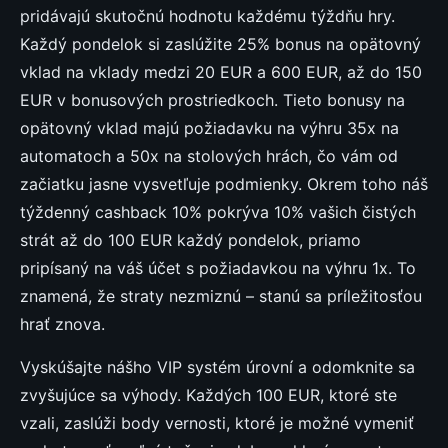
pridávajú skutočnú hodnotu každému týždňu hry.
Každý pondelok si zaslúžite 25% bonus na opätovný
vklad na vklady medzi 20 EUR a 600 EUR, až do 150
EUR v bonusových prostriedkoch. Tieto bonusy na
opätovný vklad majú požiadavku na výhru 35x na
automatoch a 50x na stolových hrách, čo vám od
začiatku jasne vysvetľuje podmienky. Okrem toho náš
týždenný cashback 10% pokrýva 10% vašich čistých
strát až do 100 EUR každý pondelok, priamo
pripísaný na váš účet s požiadavkou na výhru 1x. To
znamená, že straty nezmiznú – stanú sa príležitosťou
hrať znova.
Vyskúšajte nášho VIP systém úrovní a odomknite sa
zvyšujúce sa výhody. Každých 100 EUR, ktoré ste
vzali, zaslúži body vernosti, ktoré je možné vymeniť