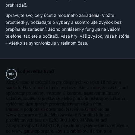
prehliadač.
Spravujte svoj celý účet z mobilného zariadenia. Vložte
prostriedky, požiadajte o výbery a skontrolujte zvyšok bez
prepínania zariadení. Jedno prihlásenky funguje na vašom
telefóne, tablete a počítači. Vaše hry, váš zvyšok, vaša história
– všetko sa synchronizuje v reálnom čase.
Zodpovedné hráči
18+
Zinx Casino je určené iba pre dospelých vo veku 18 rokov a
starších. Hazard môže byť návykový. Ak sa cítite, že váš hazard
spôsobuje problémy, vezmite si kontrolu nastavením limitov
vkladov, robiete si prestávky alebo použitím nástrojov na samo-
vylúčenie dostupných prostredníctvom vášho účtu.
Pomoc a podpora sú dostupné. Navštívte GamCare na
www.gamcare.org.uk alebo zavolajte Národnú kliniku
problémových hier na 0203 300 1000. Môžete sa tiež
zaregistrovať v GAMSTOP, národnom systéme samo-vylúčenia,
na www.gamstop.org.uk, aby ste zablokovali prístup na