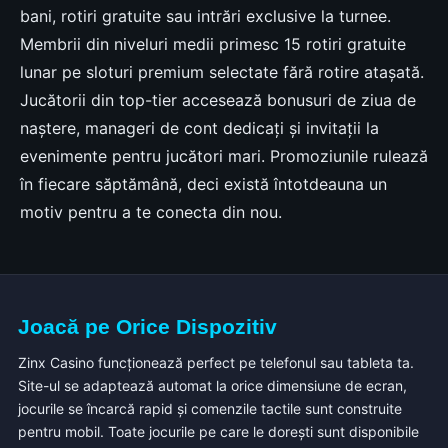
bani, rotiri gratuite sau intrări exclusive la turnee.
Membrii din niveluri medii primesc 15 rotiri gratuite
lunar pe sloturi premium selectate fără rotire atașată.
Jucătorii din top-tier accesează bonusuri de ziua de
naștere, manageri de cont dedicați și invitații la
evenimente pentru jucători mari. Promoziunile rulează
în fiecare săptămână, deci există întotdeauna un
motiv pentru a te conecta din nou.
Joacă pe Orice Dispozitiv
Zinx Casino funcționează perfect pe telefonul sau tableta ta.
Site-ul se adaptează automat la orice dimensiune de ecran,
jocurile se încarcă rapid și comenzile tactile sunt construite
pentru mobil. Toate jocurile pe care le dorești sunt disponibile