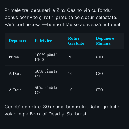
Primele trei depuneri la Zinx Casino vin cu fonduri
bonus potrivite și rotiri gratuite pe sloturi selectate.
Fără cod necesar—bonusul tău se activează automat.
Rotiri
Depunere
Depunere
Potrivire
Gratuite
Minimă
100% până la
Prima
20
€10
€100
50% până la
A Doua
10
€20
€50
50% până la
A Treia
10
€20
€50
Cerință de rotire: 30x suma bonusului. Rotiri gratuite
valabile pe Book of Dead și Starburst.