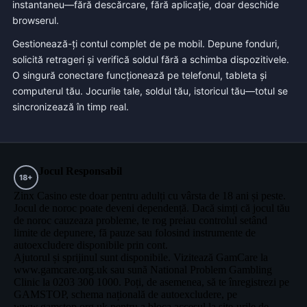
instantaneu—fără descărcare, fără aplicație, doar deschide
browserul.
Gestionează-ți contul complet de pe mobil. Depune fonduri,
solicită retrageri și verifică soldul fără a schimba dispozitivele.
O singură conectare funcționează pe telefonul, tableta și
computerul tău. Jocurile tale, soldul tău, istoricul tău—totul se
sincronizează în timp real.
Jocul Responsabil
18+
Zinx Casino este doar pentru adulți cu vârsta de 18 ani și peste.
Jocul de noroc poate deveni dependență. Dacă simți că jocul tău
de noroc cauzeaza probleme, te rog preiau controlul setând
limite de depunere, fă pauze sau folosind instrumente de
autoexcludere disponibile prin cont.
Ajutorul și sprijinul sunt disponibile. Vizitează GamCare la
www.gamcare.org.uk sau sună National Problem Gambling
Clinic la 0203 300 1000. Poți, de asemenea, să te înregistrezi pe
GAMSTOP, schema națională de autoexcludere, pe
www.gamstop.org.uk pentru a bloca accesul la site-urile de