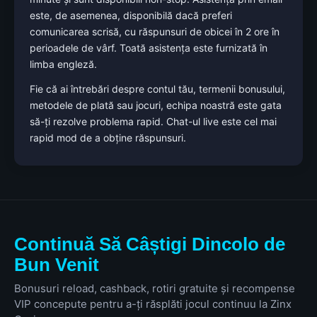
este, de asemenea, disponibilă dacă preferi
comunicarea scrisă, cu răspunsuri de obicei în 2 ore în
perioadele de vârf. Toată asistența este furnizată în
limba engleză.
Fie că ai întrebări despre contul tău, termenii bonusului,
metodele de plată sau jocuri, echipa noastră este gata
să-ți rezolve problema rapid. Chat-ul live este cel mai
rapid mod de a obține răspunsuri.
Continuă Să Câștigi Dincolo de
Bun Venit
Bonusuri reload, cashback, rotiri gratuite și recompense
VIP concepute pentru a-ți răsplăti jocul continuu la Zinx