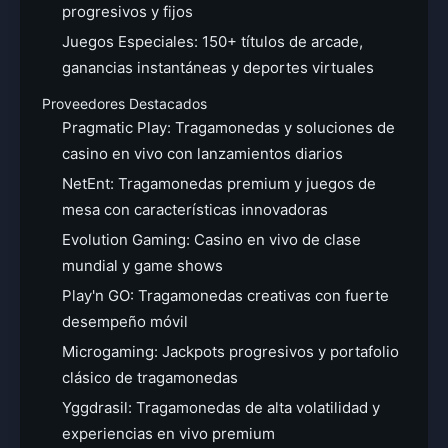
progresivos y fijos
Juegos Especiales: 150+ títulos de arcade,
ganancias instantáneas y deportes virtuales
Proveedores Destacados
Pragmatic Play: Tragamonedas y soluciones de
casino en vivo con lanzamientos diarios
NetEnt: Tragamonedas premium y juegos de
mesa con características innovadoras
Evolution Gaming: Casino en vivo de clase
mundial y game shows
Play'n GO: Tragamonedas creativas con fuerte
desempeño móvil
Microgaming: Jackpots progresivos y portafolio
clásico de tragamonedas
Yggdrasil: Tragamonedas de alta volatilidad y
experiencias en vivo premium