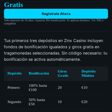
Gratis
Regístrate Ahora
Solo mayores de 18 años. Apuesta 30x bonificación. Se aplican términos. Ver T&Cs
completos.
Tus primeros tres depósitos en Zinx Casino incluyen
fondos de bonificación igualados y giros gratis en
tragamonedas seleccionadas. Sin código necesario: tu
bonificación se activa automáticamente.
Giros
Depósito
Depósito
Bonificación
Gratis
Mínimo
100% hasta
Primero
20
€10
€100
50% hasta
Segundo
10
€20
€50