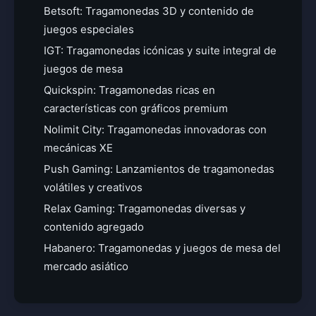
Betsoft: Tragamonedas 3D y contenido de
juegos especiales
IGT: Tragamonedas icónicas y suite integral de
juegos de mesa
Quickspin: Tragamonedas ricas en
características con gráficos premium
Nolimit City: Tragamonedas innovadoras con
mecánicas XE
Push Gaming: Lanzamientos de tragamonedas
volátiles y creativos
Relax Gaming: Tragamonedas diversas y
contenido agregado
Habanero: Tragamonedas y juegos de mesa del
mercado asiático