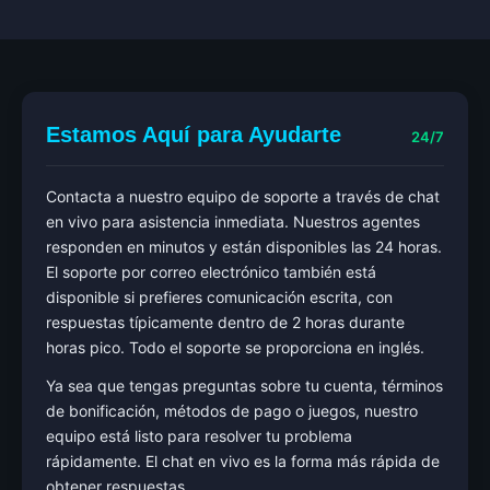
Estamos Aquí para Ayudarte
24/7
Contacta a nuestro equipo de soporte a través de chat
en vivo para asistencia inmediata. Nuestros agentes
responden en minutos y están disponibles las 24 horas.
El soporte por correo electrónico también está
disponible si prefieres comunicación escrita, con
respuestas típicamente dentro de 2 horas durante
horas pico. Todo el soporte se proporciona en inglés.
Ya sea que tengas preguntas sobre tu cuenta, términos
de bonificación, métodos de pago o juegos, nuestro
equipo está listo para resolver tu problema
rápidamente. El chat en vivo es la forma más rápida de
obtener respuestas.