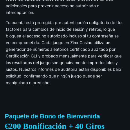
adicionales para prevenir acceso no autorizado o
interceptación.
Tu cuenta está protegida por autenticación obligatoria de dos
factores para cambios de inicio de sesión y retiros, lo que
bloquea el acceso no autorizado incluso si tu contraseña se
ve comprometida. Cada juego en Zinx Casino utiliza un
generador de números aleatorios certificado auditado por
Certificación GLI y probado mensualmente para verificar que
los resultados del juego son genuinamente impredecibles y
justos. Nuestros informes de auditoría están disponibles bajo
solicitud, confirmando que ningún juego puede ser
manipulado o predicho.
Paquete de Bono de Bienvenida
€200 Bonificación + 40 Giros