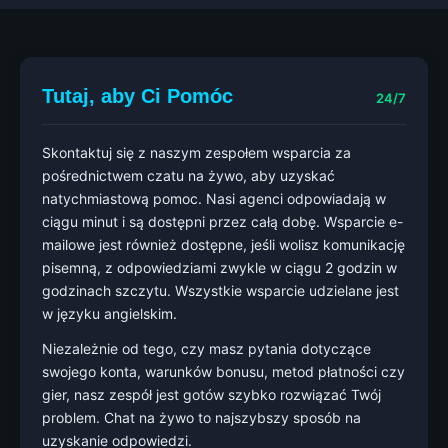
Tutaj, aby Ci Pomóc
24/7
Skontaktuj się z naszym zespołem wsparcia za
pośrednictwem czatu na żywo, aby uzyskać
natychmiastową pomoc. Nasi agenci odpowiadają w
ciągu minut i są dostępni przez całą dobę. Wsparcie e-
mailowe jest również dostępne, jeśli wolisz komunikację
pisemną, z odpowiedziami zwykle w ciągu 2 godzin w
godzinach szczytu. Wszystkie wsparcie udzielane jest
w języku angielskim.
Niezależnie od tego, czy masz pytania dotyczące
swojego konta, warunków bonusu, metod płatności czy
gier, nasz zespół jest gotów szybko rozwiązać Twój
problem. Chat na żywo to najszybszy sposób na
uzyskanie odpowiedzi.