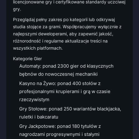
licencjonowane gry i certyfikowane standardy uczciwej
gry.
Przeglądaj pełny zakres po kategorii lub odkrywaj
studia stojące za grami. Współpracujemy wyłącznie z
najlepszymi deweloperami, aby zapewnić jakość,
różnorodność i regularne aktualizacje treści na
wszystkich platformach.
Kategorie Gier
Automaty: ponad 2300 gier od klasycznych
bębnów do nowoczesnej mechaniki
Kasyno na Żywo: ponad 400 stołów z
profesjonalnymi krupierami i grą w czasie
rzeczywistym
Gry Stołowe: ponad 250 wariantów blackjacka,
ruletki i bakcaratu
Gry Jackpotowe: ponad 180 tytułów z
nagrodzami progresywnymi i stałymi