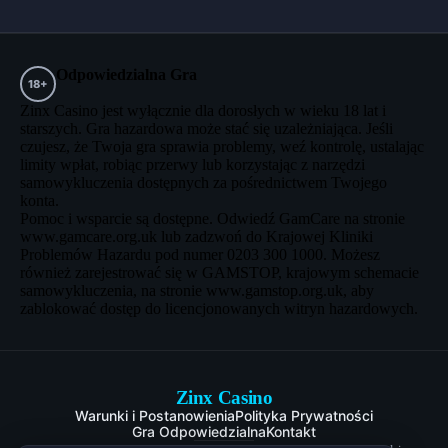
Odpowiedzialna Gra
18+
Zinx Casino jest wyłącznie dla dorosłych w wieku 18 lat i
starszych. Gra hazardowa może stać się uzależniająca. Jeśli
czujesz, że Twoja gra sprawia problemy, weź kontrolę, ustalając
limity wpłat, robiąc przerwy lub korzystając z narzędzi
samowykluczenia dostępnych za pośrednictwem Twojego
konta.
Pomoc i wsparcie są dostępne. Odwiedź GamCare na stronie
www.gamcare.org.uk lub zadzwoń do Krajowej Kliniki
Problemów Hazardu pod numer 0203 300 1000. Możesz
również zarejestrować się w GAMSTOP, krajowym schemacie
samowykluczenia, na stronie www.gamstop.org.uk, aby
zablokować dostęp do licencjonowanych witryn hazardowych.
Zinx Casino
Warunki i Postanowienia
Polityka Prywatności
Gra Odpowiedzialna
Kontakt